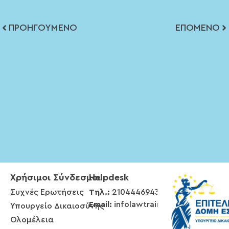
ΠΡΟΗΓΟΎΜΕΝΟ
ΕΠΌΜΕΝΟ
Χρήσιμοι Σύνδεσμοι
Helpdesk
Συχνές Ερωτήσεις
Τηλ.:
2104446943
Email:
infolawtrain@gmail.com
Υπουργείο Δικαιοσύνης
Ολομέλεια